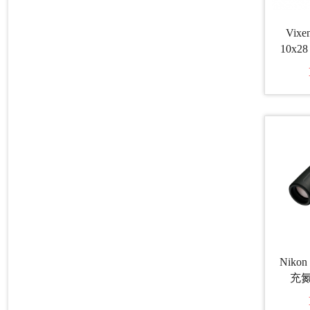
Vixe
10x
筒望
Nikon 
充