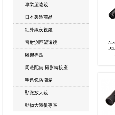
專業望遠鏡
日本製造商品
紅外線夜視鏡
雷射測距望遠鏡
Nik
10
腳架專區
周邊配備 攝影轉接座
望遠鏡防潮箱
顯微放大鏡
動物大遷徙專區