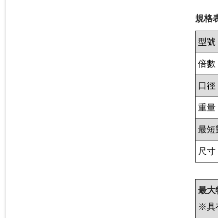
規格表
型號
倍數
口徑
重量
最短
尺寸
最大
※具