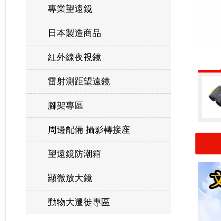
專業望遠鏡
日本製造商品
紅外線夜視鏡
雷射測距望遠鏡
腳架專區
周邊配備 攝影轉接座
望遠鏡防潮箱
顯微放大鏡
動物大遷徙專區