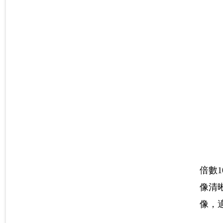
倍數
像清
像，