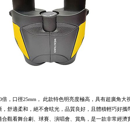
10倍，口徑25mm， 此款特色明亮度極高，具有超廣角
晰，舒適柔和，絕不會昡光，品質良好，且體積輕巧好攜
適合觀看舞台劇、球賽、演唱會、賞鳥，是一款非常經濟