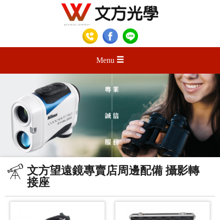
Menu
文方望遠鏡專賣店周邊配備 攝影轉
接座