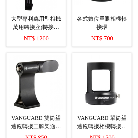
大型專利萬用型相機
各式數位單眼相機轉
萬用轉接座(轉接口
接環
徑43mm~65mm)
NT$ 1200
NT$ 700
VANGUARD 雙筒望
VANGUARD 單筒望
遠鏡轉接三腳架適配
遠鏡轉接相機轉接環
器 BA-185
PA-202
NT$ 850
NT$ 1500