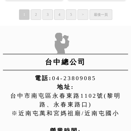
1
2
3
4
5
>
最後一頁
台中總公司
電話:
04-23809085
地址:
台中市南屯區永春東路1102號(黎明
路、永春東路口)
※近南屯萬和宮媽祖廟/近南屯國小
營業時間: