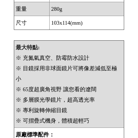
重量
280g
尺寸
103x114(mm)
最大特點:
※ 充氮氣真空、防霉防水設計
※ 目鏡採用非球面鏡片可將像差減低至極
小
※ 65度超廣角視野 讓您看的遼闊
※ 多層膜光學鏡片，超高透光率
※ 專利旋轉伸縮目鏡
※ 可摺疊式機身，體積超輕巧
原廠標準配件：