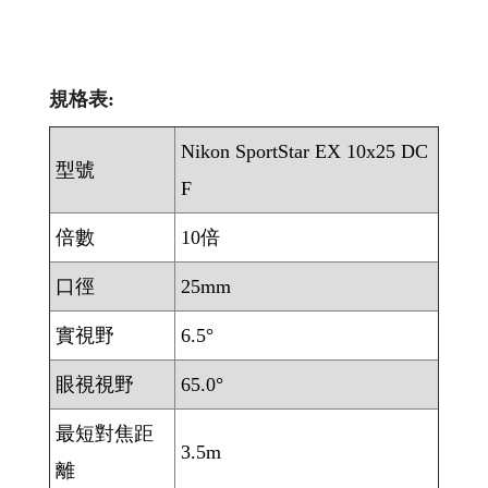
規格表:
Nikon SportStar EX 10x25 DC
型號
F
倍數
10倍
口徑
25mm
實視野
6.5°
眼視視野
65.0°
最短對焦距
3.5m
離