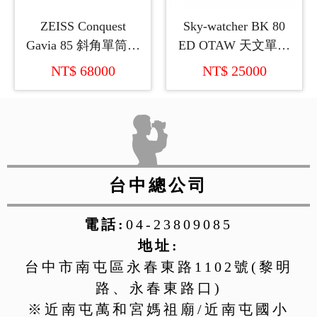
ZEISS Conquest
Sky-watcher BK 80
Gavia 85 斜角單筒望
ED OTAW 天文單筒
遠鏡+原廠30-60倍變
望遠鏡
NT$ 68000
NT$ 25000
焦目鏡
台中總公司
電話:
04-23809085
地址:
台中市南屯區永春東路1102號(黎明
路、永春東路口)
※近南屯萬和宮媽祖廟/近南屯國小