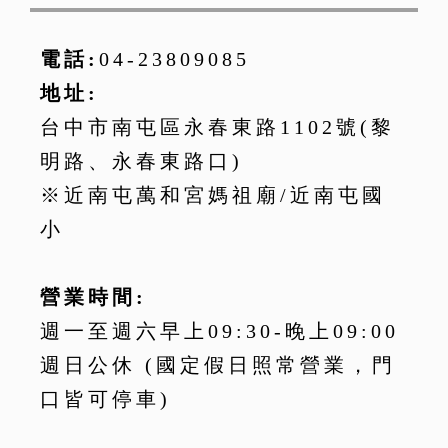
電話:
04-23809085
地址:
台中市南屯區永春東路1102號(黎
明路、永春東路口)
※近南屯萬和宮媽祖廟/近南屯國
小
營業時間:
週一至週六早上09:30-晚上09:00
週日公休 (國定假日照常營業，門
口皆可停車)