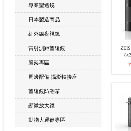
專業望遠鏡
日本製造商品
紅外線夜視鏡
雷射測距望遠鏡
ZEISS
8x
腳架專區
周邊配備 攝影轉接座
望遠鏡防潮箱
顯微放大鏡
動物大遷徙專區