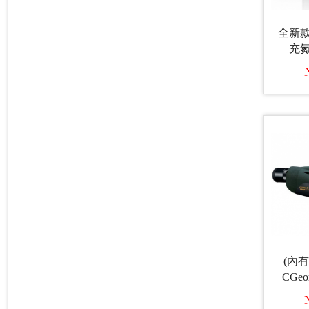
全新款Z
充
(內有
CGeo
+GL