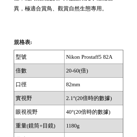
異，極適合賞鳥、觀賞自然生態專用。
規格表:
型號
Nikon Prostaff5 82A
倍數
20-60(倍)
口徑
82mm
實視野
2.1°(20倍時的數據)
眼視視野
40°(20倍時的數據)
重量(鏡筒+目鏡)
1180g