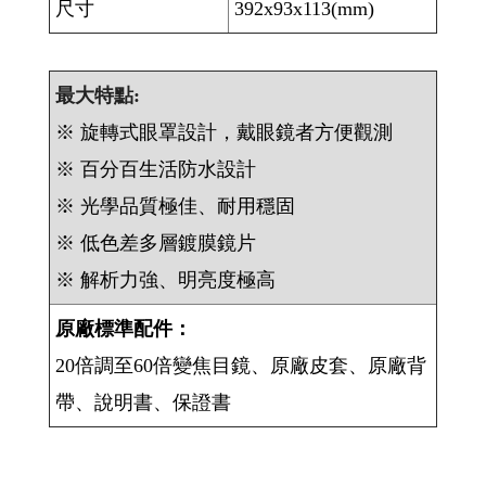
尺寸
392x93x113(mm)
最大特點:
※ 旋轉式眼罩設計，戴眼鏡者方便觀測
※ 百分百生活防水設計
※ 光學品質極佳、耐用穩固
※ 低色差多層鍍膜鏡片
※ 解析力強、明亮度極高
原廠標準配件：
20倍調至60倍變焦目鏡、原廠皮套、原廠背
帶、說明書、保證書