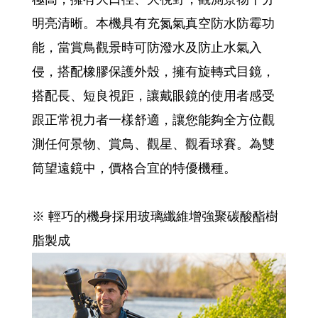
明亮清晰。本機具有充氮氣真空防水防霉功
能，當賞鳥觀景時可防潑水及防止水氣入
侵，搭配橡膠保護外殼，擁有旋轉式目鏡，
搭配長、短良視距，讓戴眼鏡的使用者感受
跟正常視力者一樣舒適，讓您能夠全方位觀
測任何景物、賞鳥、觀星、觀看球賽。為雙
筒望遠鏡中，價格合宜的特優機種。
※ 輕巧的機身採用玻璃纖維增強聚碳酸酯樹
脂製成