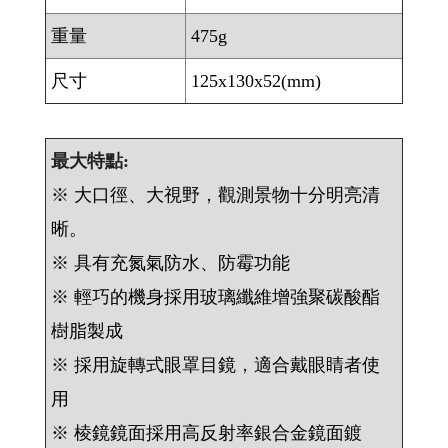
重量
475g
尺寸
125x130x52(mm)
最大特點:
※ 大口徑、大視野，觀測景物十分明亮清
晰。
※ 具有充氮氣防水、防霉功能
※ 輕巧的機身採用玻璃纖維增強聚碳酸酯
樹脂製成
※ 採用旋轉式眼罩目鏡，適合戴眼睛者使
用
※ 棱鏡鏡面採用高反射率銀合金鏡面鍍