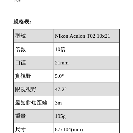
規格表:
型號
Nikon Aculon T02 10x21
倍數
10倍
口徑
21mm
實視野
5.0°
眼視視野
47.2°
最短對焦距離
3m
重量
195g
尺寸
87x104(mm)