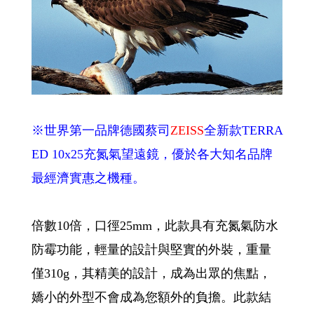
※世界第一品牌德國蔡司
ZEISS
全新款TERRA
ED 10x25充氮氣望遠鏡，優於各大知名品牌
最經濟實惠之機種。
倍數10倍，口徑25mm，此款具有充氮氣防水
防霉功能，輕量的設計與堅實的外裝，重量
僅310g，其精美的設計，成為出眾的焦點，
嬌小的外型不會成為您額外的負擔。此款結