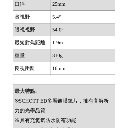
口徑
25mm
實視野
5.4°
眼視視野
54.0°
最短對焦距離
1.9m
重量
310g
良視距離
16mm
最大特點:
※SCHOTT ED多層鍍膜鏡片，擁有高解析
力的光學品質
※具有充氮氣防水防霉功能