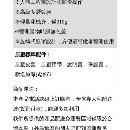
※人體工程學設計和防滑操作
※高級多層鍍膜
※輕量化機身，僅310g
※觀測景物時絕無色差
※旋轉式眼罩設計，方便戴眼鏡者觀測使用
原廠標準配件：
原廠皮套、原廠背帶、說明書、保證書 、
贈送原廠拭淨布
商品運送：
本產品電話或線上訂購者，全省專人宅配送
達(貨到付款)，歡迎多加利用。
我們所提供的產品配送免運費區域僅限於台
灣本島（外島地區的朋友宅配到府運費另