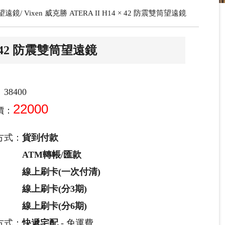
望遠鏡
Vixen 威克勝 ATERA II H14 × 42 防震雙筒望遠鏡
4 × 42 防震雙筒望遠鏡
38400
22000
價：
方式：
貨到付款
ATM轉帳/匯款
線上刷卡(一次付清)
線上刷卡(分3期)
線上刷卡(分6期)
方式：
快遞宅配
- 免運費