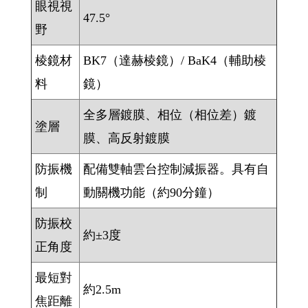
眼視視
47.5°
野
棱鏡材
BK7（達赫棱鏡）/ BaK4（輔助棱
料
鏡）
全多層鍍膜、相位（相位差）鍍
塗層
膜、高反射鍍膜
防振機
配備雙軸雲台控制減振器。具有自
制
動關機功能（約90分鐘）
防振校
約±3度
正角度
最短對
約2.5m
焦距離