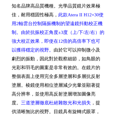
知名品牌高品質機種。光學品質鏡片效果極
佳，耐用穩固性極高，
此款Atera II H12×30使
用2軸雲台控制隔振機制的望遠鏡抖動校正機
制。由於抗振校正角度±3度（上/下/左/右）的
強大校正效果，即使在12倍的高倍率下也可
以獲得穩定的視野。
由於它可以抑制微小及
劇烈的振動，因此對於觀察細節，如鳥眼的
光彩和羽毛的圖案是非常有效的。在鏡片的
整個表面上使用完全多層塗層和多層抗反射
塗層。棱鏡使用相位塗層減少光暈並顯著提
高分辨率，並使用高反射塗層增加圖像亮
度。
三道塗層徹底杜絕雜散光和光損失
，提
供清晰無比的視野。目鏡具有旋轉式眼罩，