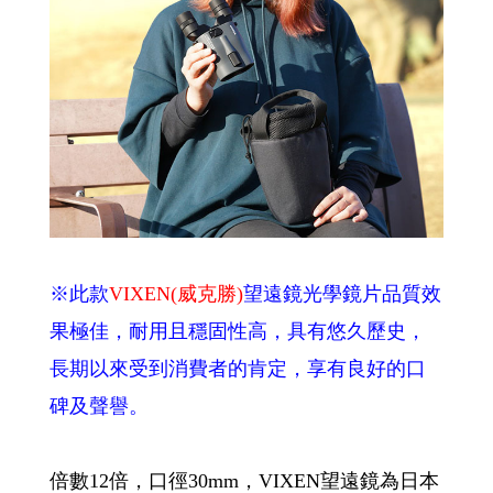
※此款
VIXEN(威克勝)
望遠鏡
光學鏡片品質效
果極佳，耐用且穩固性高，具有悠久歷史，
長期以來受到消費者的肯定，享有良好的口
碑及聲譽。
倍數12倍，口徑30mm，VIXEN望遠鏡為日本