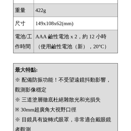
重量
422g
尺寸
149x108x62(mm)
電池/工
AAA 鹼性電池 x 2，約 12 小時
作時間
（使用鹼性電池（新），20°C）
最大特點:
※ 配備防振功能！不受望遠鏡抖動影響，
觀測影像穩定
※ 三道塗層徹底杜絕雜散光和光損失
※ 30mm超廣角大視野口徑
※ 目鏡具有旋轉式眼罩，非常適合戴眼鏡
者觀測