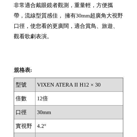
非常適合戴眼鏡者觀測，重量輕，方便攜
帶，流線型質感佳， 擁有30mm超廣角大視野
口徑，使您看的更廣闊，適合賞鳥、旅遊、
觀看歌劇表演。
規格表:
型號
VIXEN ATERA II H12 × 30
倍數
12倍
口徑
30mm
實視野
4.2°