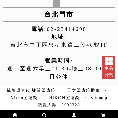
台北門市
電話:
02-23414698
地址:
台北市中正區忠孝東路二段48號1F
營業時間:
週一至週六早上11:30-晚上08:00 週
商品
分類
日公休
單筒望遠鏡,雙筒望遠鏡
·
天文望遠鏡推薦
·
Vixen望遠鏡
·
NIKON望遠鏡
·
sitemap
瀏覽人數：2993228