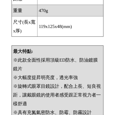
重量
470g
尺寸(長x寬
119x125x48(mm)
x厚)
最大特點:
※此款全面性採用頂級ED防水、防油鍍膜
鏡片
※大幅度提昇明亮度，透光率強
※旋轉式眼罩目鏡設計，配合上長、短良視
距，讓戴眼鏡的使用者感受跟正常視力者一
樣舒適
※具有充氮氣密防水、防霉、防霧設計