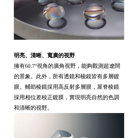
明亮、清晰、寬廣的視野
擁有60.7°視角的廣角視野，能夠觀測超遼闊
的景象。此外，所有透鏡和棱鏡皆有多層鍍
膜。輔助棱鏡採用高反射多層膜，屋脊棱鏡
採用相位差校正鍍膜，實現明亮自然的色調
和清晰的視野。