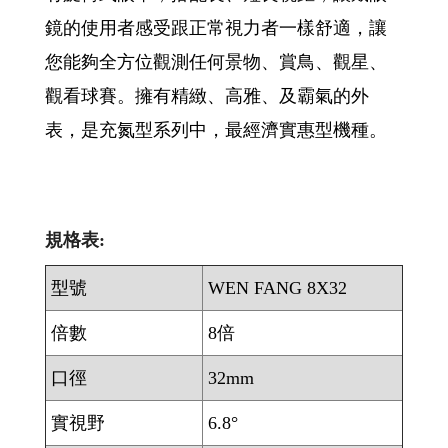
鏡的使用者感受跟正常視力者一樣舒適，讓
您能夠全方位觀測任何景物、賞鳥、觀星、
觀看球賽。擁有精緻、高雅、及霸氣的外
表，是充氮型系列中，最經濟實惠型機種。
規格表:
型號
WEN FANG 8X32
倍數
8倍
口徑
32mm
實視野
6.8°