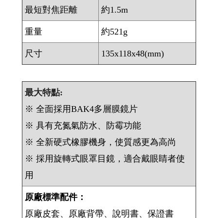
最短對焦距離
約1.5m
重量
約521g
尺寸
135x118x48(mm)
最大特點:
※ 全面採用BAK4多層膜鏡片
※ 具有充氮氣防水、防霉功能
※ 全新硬式橡膠機身，使質感更為高尚
※ 採用旋轉式眼罩目鏡，適合戴眼睛者使
用
原廠標準配件：
原廠皮套、原廠背帶、說明書、保證書