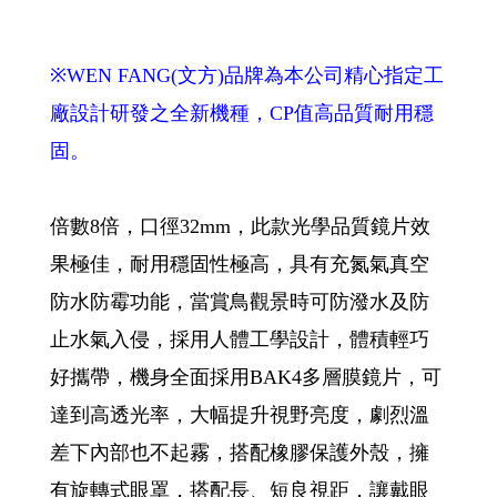
※WEN FANG(文方)品牌為本公司精心指定工
廠設計研發之全新機種，CP值高品質耐用穩
固。
倍數8倍，口徑32mm，此款光學品質鏡片效
果極佳，耐用穩固性極高，具有充氮氣真空
防水防霉功能，當賞鳥觀景時可防潑水及防
止水氣入侵，採用人體工學設計，體積輕巧
好攜帶，機身全面採用BAK4多層膜鏡片，可
達到高透光率，大幅提升視野亮度，劇烈溫
差下內部也不起霧，搭配橡膠保護外殼，擁
有旋轉式眼罩，搭配長、短良視距，讓戴眼