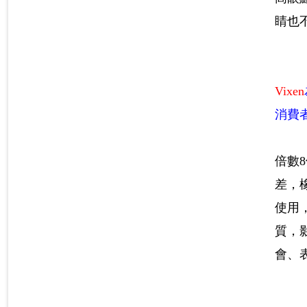
睛也
Vixen
消費
倍數
差，
使用
質，
會、