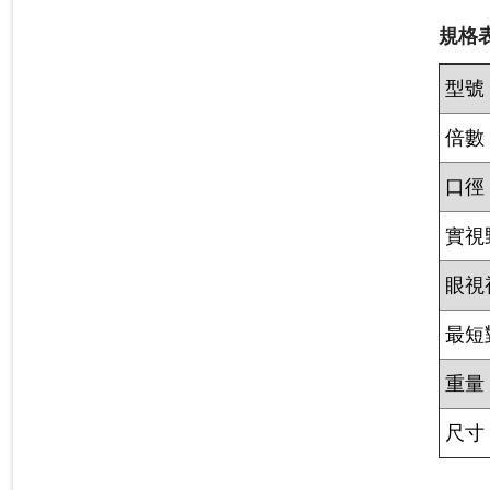
規格表
型號
倍數
口徑
實視
眼視
最短
重量
尺寸