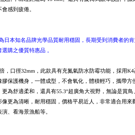
不會感到疲倦。
為日本知名品牌光學品質耐用穩固，長期受到消費者的肯
者選購之優質特惠品 。
8倍，口徑32mm，此款具有充氮氣防水防霉功能，採用K
橡膠保護機身，一體成型，不會氧化，體積輕巧，攜帶方
，更為舒適柔和，還具有55.3°超廣角大視野，無論是賞
影像更為清晰，耐用穩固，價格平易近人，非常適合用來
表演、看海景漁船等。