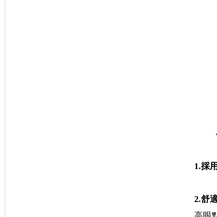
1.採
2.舒
高眼