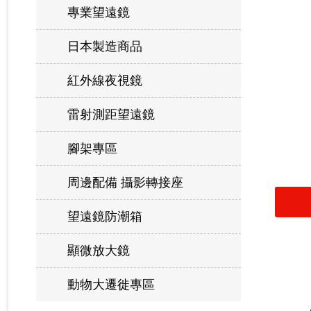
專業望遠鏡
日本製造商品
紅外線夜視鏡
雷射測距望遠鏡
腳架專區
周邊配備 攝影轉接座
望遠鏡防潮箱
顯微放大鏡
動物大遷徙專區