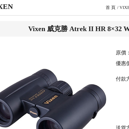
XEN
首 頁
VIX
Vixen 威克勝 Atrek II HR 8
原價：
優惠
付款
送貨