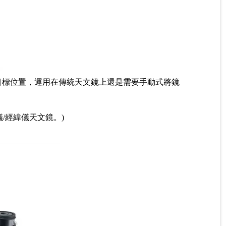
天體目標位置，運用在傳統天文鏡上還是需要手動式將鏡
/經緯儀天文鏡。)