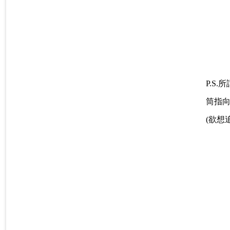
P.S
筒指
(欲想