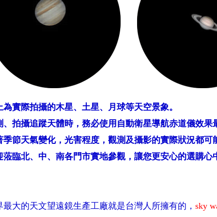
上為實際拍攝的木星、土星、月球等天空景象。
測、拍攝追蹤天體時，務必使用自動衛星導航赤道儀效果
著季節天氣變化，光害程度，觀測及攝影的實際狀況都可
迎蒞臨北、中、南各門市實地參觀，讓您更安心的選購心
界最大的天文望遠鏡生產工廠就是台灣人所擁有的，
sky w