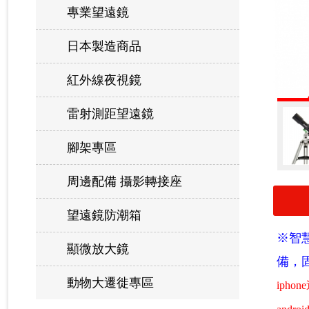
專業望遠鏡
日本製造商品
紅外線夜視鏡
雷射測距望遠鏡
腳架專區
周邊配備 攝影轉接座
望遠鏡防潮箱
※智
顯微放大鏡
備，
動物大遷徙專區
iphon