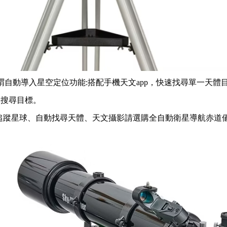
.所謂自動導入星空定位功能:搭配手機天文app，快速找尋單一
向搜尋目標。
追蹤星球、自動找尋天體、天文攝影請選購全自動衛星導航赤道儀