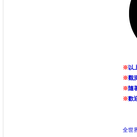
※
以
※
觀
※
隨
※
歡
全世