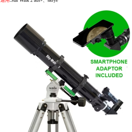
id適用
:Star Walk 2 ads+、skeye