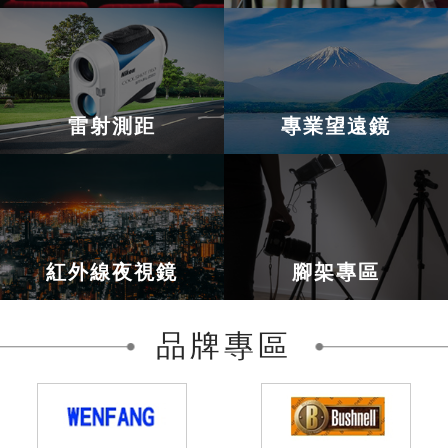
雷射測距
專業望遠鏡
紅外線夜視鏡
腳架專區
品牌專區