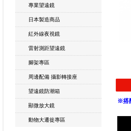
專業望遠鏡
日本製造商品
紅外線夜視鏡
雷射測距望遠鏡
腳架專區
周邊配備 攝影轉接座
望遠鏡防潮箱
※搭
顯微放大鏡
動物大遷徙專區