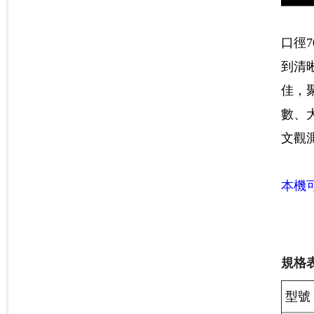
口徑
到清
佳，
數、
文觀
本機
規格表
型號