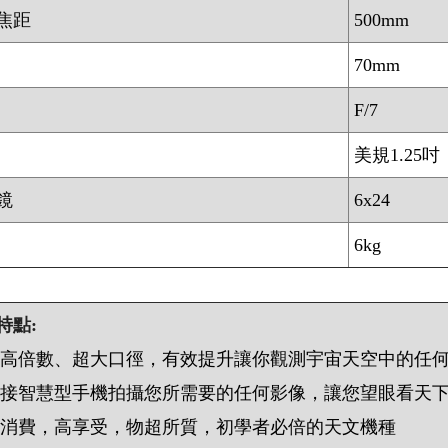
焦距
500mm
70mm
F/7
美規1.25吋
鏡
6x24
6kg
特點:
超高倍數、超大口徑，有效提升讓你觀測宇宙天空中的任
可接智慧型手機拍攝您所需要的任何影像，讓您望眼看天
低消費，高享受，物超所質，初學者必倍的天文機種