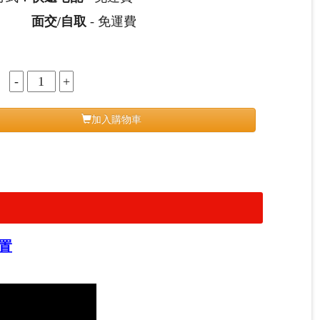
面交/自取
- 免運費
：
加入購物車
置