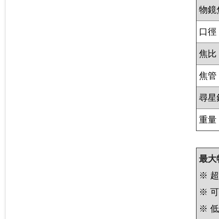
物鏡
口徑
焦比
焦管
尋星
重量
最大
※ 
※ 
※ 