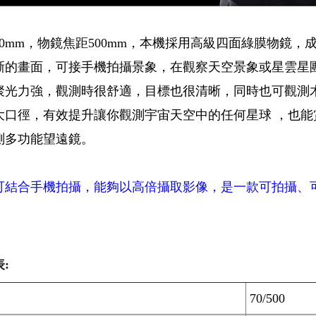
70mm，物鏡焦距500mm，本機採用高級四面綠膜物鏡
晰的畫面，可接手機拍攝景象，在觀察天空景象或星雲星
聚光力強，觀測時很舒適，目標也很清晰，同時也可觀測
大口徑，有效提升讓你觀測宇宙天空中的任何星球 ，也
測多功能望遠鏡。
可結合手機拍攝，能夠以高倍攝取影像，是一款可拍攝、
:
70/500