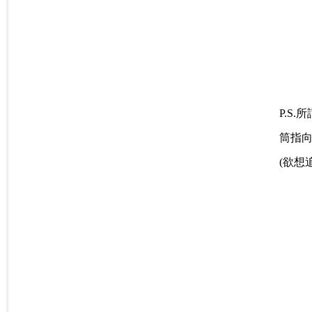
P.S
筒指
(欲想