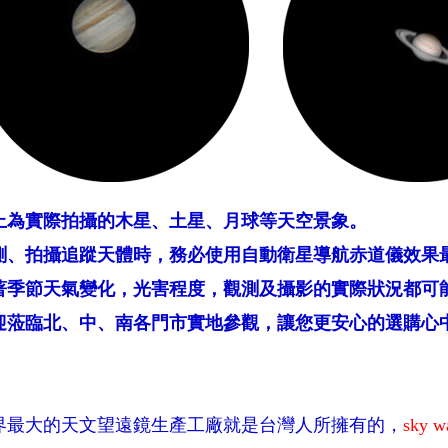
上為實際拍攝的木星、土星、月球等天空景象。
測、拍攝追蹤天體時，務必使用自動衛星導航赤道儀效果
著季節天氣變化，光害程度，觀測及攝影的實際狀況都可
迎蒞臨北、中、南各門市實地參觀，讓您更安心的選購心
界最大的天文望遠鏡生產工廠就是台灣人所擁有的，
sky w