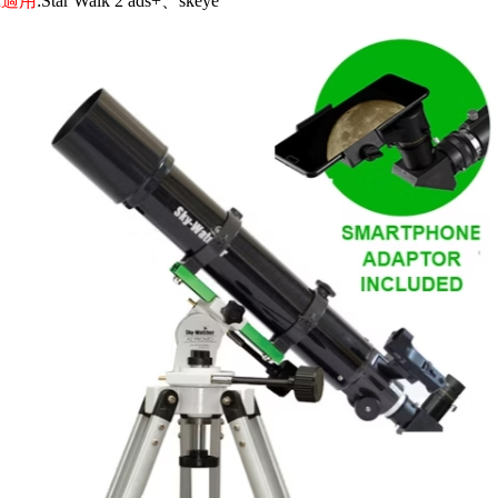
id適用
:Star Walk 2 ads+、skeye