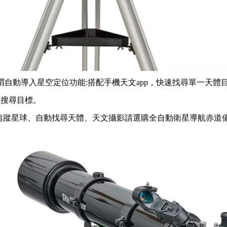
.所謂自動導入星空定位功能:搭配手機天文app，快速找尋單一
向搜尋目標。
追蹤星球、自動找尋天體、天文攝影請選購全自動衛星導航赤道儀