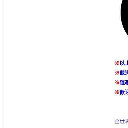
※
以
※
觀
※
隨
※
歡
全世