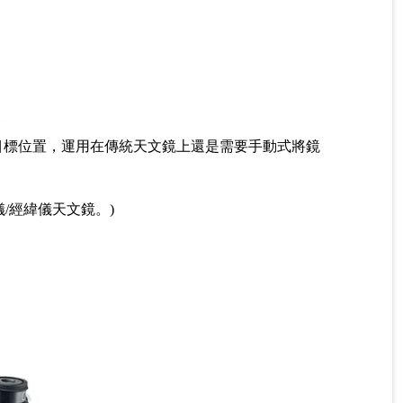
天體目標位置，運用在傳統天文鏡上還是需要手動式將鏡
/經緯儀天文鏡。)