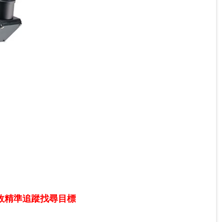
效精準追蹤找尋目標