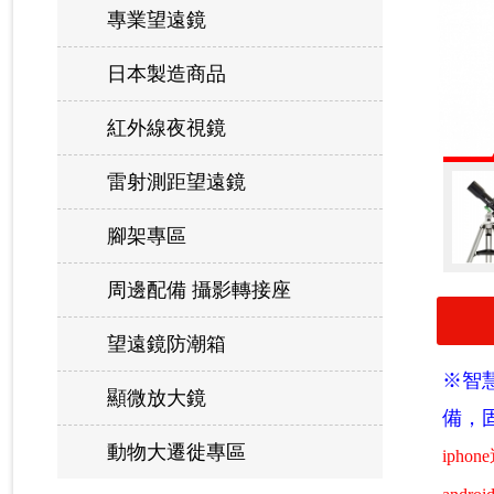
專業望遠鏡
日本製造商品
紅外線夜視鏡
雷射測距望遠鏡
腳架專區
周邊配備 攝影轉接座
望遠鏡防潮箱
※智
顯微放大鏡
備，
動物大遷徙專區
iphon