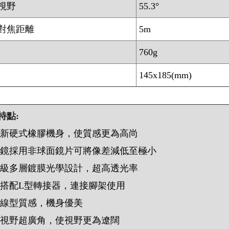
視野
55.3°
對焦距離
5m
760g
145x185(mm)
特點:
全新硬式橡膠機身，使質感更為高尚
目鏡採用非球面鏡片可將像差減低至極小
高級多層鍍膜光學設計，超高透光率
可搭配L型轉接器，連接腳架使用
流線型質感，機身優美
大視野超廣角，使視野更為遼闊