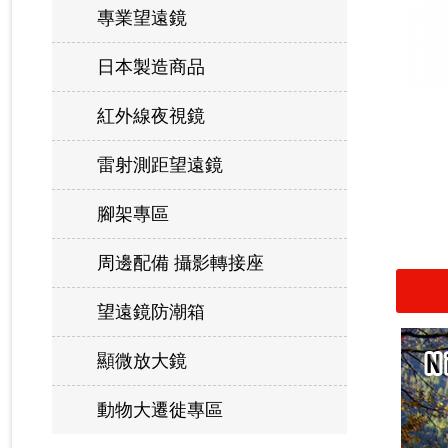
專業望遠鏡
日本製造商品
紅外線夜視鏡
雷射測距望遠鏡
腳架專區
周邊配備 攝影轉接座
望遠鏡防潮箱
顯微放大鏡
動物大遷徙專區