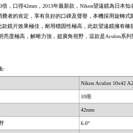
0倍，口徑42mm，2013年最新款，Nikon望遠鏡為
消費者的肯定，享有良好的口碑及聲譽，本機採用旋轉式
此款鏡片效果極佳，耐用穩固性極高，此款望遠鏡擁有橡
 明亮度極高，解晰力強，超廣角視野，這款是Aculon系
:
Nikon Aculon 10x42 A
10倍
42mm
野
6.0°