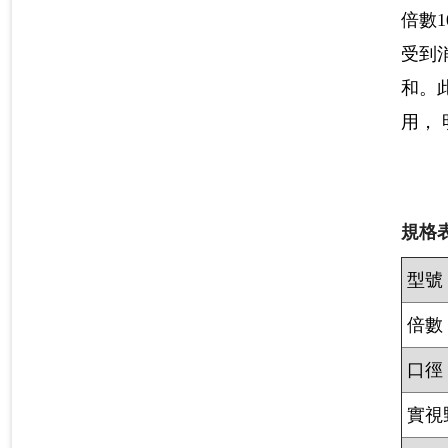
倍數1
受到
和。
用，
規格表
型號
倍數
口徑
實視