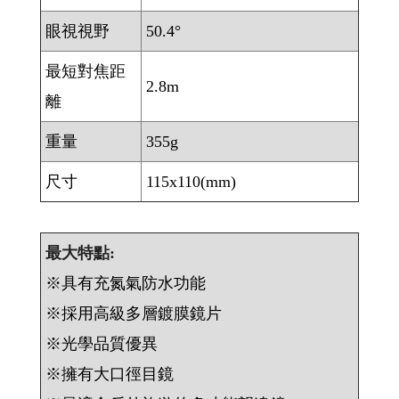
眼視視野
50.4°
最短對焦距
2.8m
離
重量
355g
尺寸
115x110(mm)
最大特點:
※具有充氮氣防水功能
※採用高級多層鍍膜鏡片
※光學品質優異
※擁有大口徑目鏡