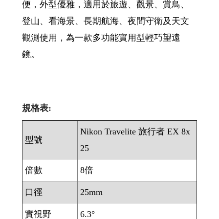
便，外型優雅，適用於旅遊、觀景、賞鳥、
登山、看海景、長期航海、夜間守衛及天文
觀測使用，為一款多功能實用型輕巧望遠
鏡。
規格表:
Nikon Travelite 旅行者 EX 8x
型號
25
倍數
8倍
口徑
25mm
實視野
6.3°