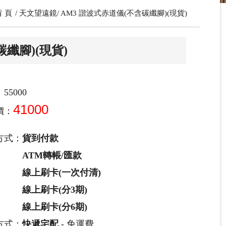
首 頁
天文望遠鏡
AM3 諧波式赤道儀(不含碳纖腳)(現貨)
碳纖腳)(現貨)
55000
41000
價：
方式：
貨到付款
ATM轉帳/匯款
線上刷卡(一次付清)
線上刷卡(分3期)
線上刷卡(分6期)
方式：
快遞宅配
- 免運費