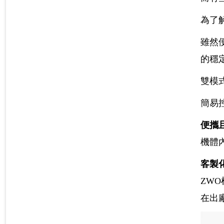
為了解
雖然
的穩
雙模
簡易控
便攜
機體
客製
ZW
在出