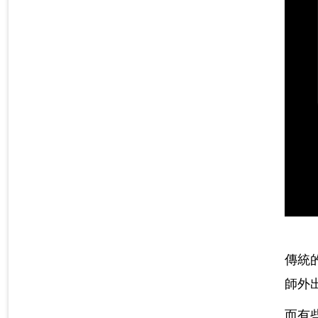
傳統
師外
而有