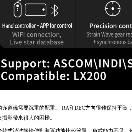
的赤道儀需要沉重的配重。 RA和DEC方向很難保持平
出攝影帶來很大的困擾。
些款式諧波齒輪傳動裝置功能比較簡單，負載能力不足，