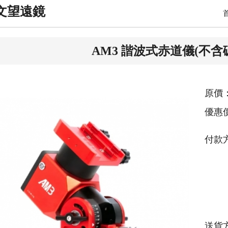
文望遠鏡
AM3 諧波式赤道儀(不含
原價：
優惠
付款
送貨