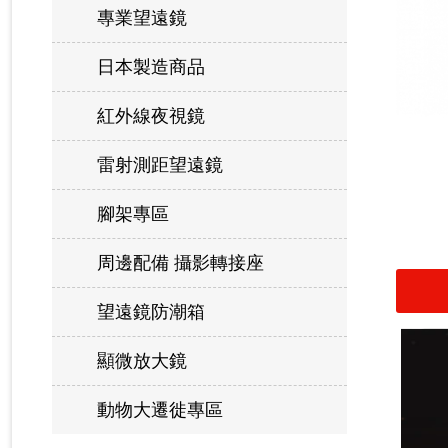
專業望遠鏡
日本製造商品
紅外線夜視鏡
雷射測距望遠鏡
腳架專區
周邊配備 攝影轉接座
望遠鏡防潮箱
顯微放大鏡
動物大遷徙專區