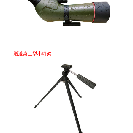
贈送桌上型小腳架