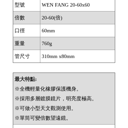
型號
WEN FANG 20-60x60
倍數
20-60(倍)
口徑
60mm
重量
760g
管尺寸
310mm x80mm
最大特點:
※全機輕量化橡膠保護機身。
※採用多層鍍膜鏡片，明亮度極高。
※可做小型天文觀測使用。
※單筒可變倍數望遠鏡。