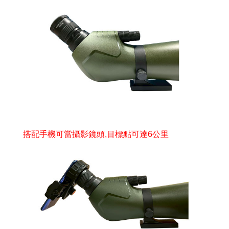
搭配手機可當攝影鏡頭,目標點可達6公里