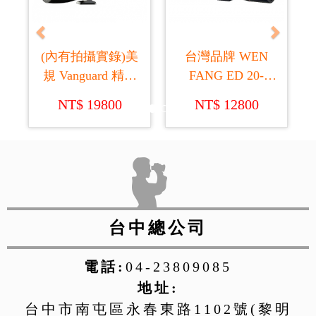
(內有拍攝實錄)美
台灣品牌 WEN
規 Vanguard 精嘉
FANG ED 20-
82A Endeavor HD
60x80 新黑鑽單筒
NT$ 19800
NT$ 12800
仰角單筒鏡+20倍
望遠鏡
調至60倍變焦目
鏡
台中總公司
電話:
04-23809085
地址:
台中市南屯區永春東路1102號(黎明