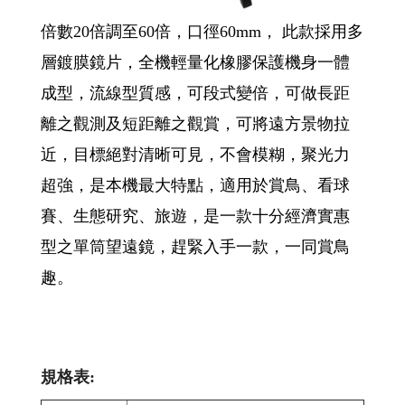
倍數20倍調至60倍，口徑60mm， 此款採用多
層鍍膜鏡片，全機輕量化橡膠保護機身一體
成型，流線型質感，可段式變倍，可做長距
離之觀測及短距離之觀賞，可將遠方景物拉
近，目標絕對清晰可見，不會模糊，聚光力
超強，是本機最大特點，適用於賞鳥、看球
賽、生態研究、旅遊，是一款十分經濟實惠
型之單筒望遠鏡，趕緊入手一款，一同賞鳥
趣。
規格表: