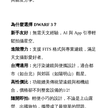
與親友分享。
為什麼選擇 DWARF 3？
新手友好：
無需天文經驗，AI 與 App 引導輕
鬆拍攝星空。
進階潛力：
支援 FITS 格式與專業濾鏡，滿足
天文攝影愛好者。
台灣適用：
光汙染濾鏡與便攜設計，適合都
市（如台北）與郊區（如陽明山）觀星。
高性價比：
功能媲美傳統望遠鏡與相機組
合，價格卻不到整套設備的1/2!
隨開即拍:
輕便小巧的設計，不論是上山露
營、出國旅拍，攜帶成了最簡單的問題。