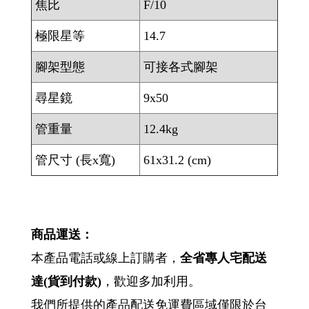
焦比
F/10
極限星等
14.7
腳架型態
可接各式腳架
尋星鏡
9x50
管重量
12.4kg
管尺寸 (長x寬)
61x31.2 (cm)
商品運送：
本產品電話或線上訂購者，
全省專人宅配送
達
(
貨到付款
)
，歡迎多加利用。
我們所提供的產品配送免運費區域僅限於台