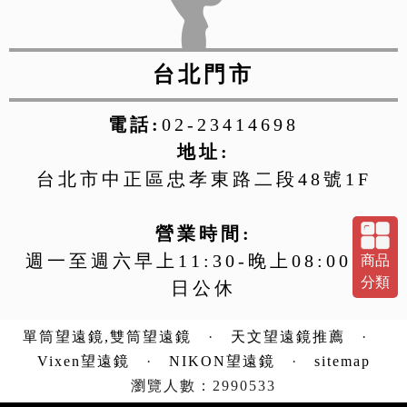
台北門市
電話:
02-23414698
地址:
台北市中正區忠孝東路二段48號1F
營業時間:
週一至週六早上11:30-晚上08:00 週
商品
分類
日公休
單筒望遠鏡,雙筒望遠鏡
·
天文望遠鏡推薦
·
Vixen望遠鏡
·
NIKON望遠鏡
·
sitemap
瀏覽人數：2990533