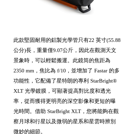
此款堅固耐用的鋁製光學管只有22 英寸(55.88
公分)長，重量僅9.07公斤，因此在觀測天文
景象時，可以輕鬆搬運。此鏡筒的焦距為
2350 mm，焦比為 f/10，並增加了 Fastar 的多
功能性，它配備了星特朗的專利 StarBright®
XLT 光學鍍膜，可顯著提高對比度和透光
率，從而獲得更明亮的深空影像和更短的曝
光時間。借助 StarBright XLT，您將能夠在觀
察月球和行星以及微弱的星系和星雲時辨別
微妙的細節。