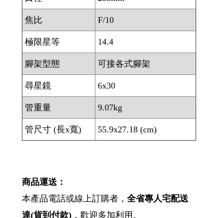
焦比
F/10
極限星等
14.4
腳架型態
可接各式腳架
尋星鏡
6x30
管重量
9.07kg
管尺寸 (長x寬)
55.9x27.18 (cm)
商品運送：
本產品電話或線上訂購者，
全省專人宅配送
達
(
貨到付款
)
，歡迎多加利用。