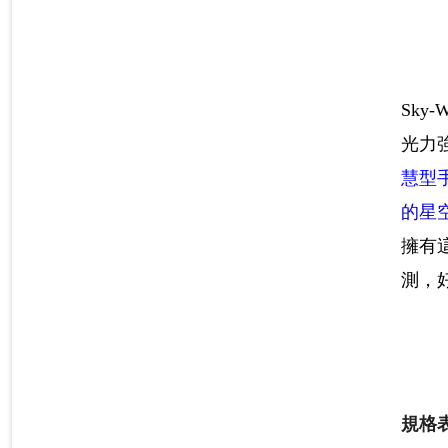
Sky
光力
慧型
的星
擁有
測，
規格表