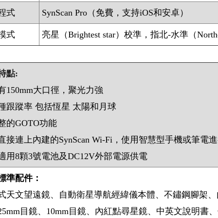
程式
SynScan Pro（免費，支持iOS和安卓）
模式
亮星（Brightest star）校準，指北-水準（North
特點:
有150mm大口徑，聚光力強
種跟蹤率 包括恆星 太陽和月球
整的GOTO功能
直接連上內建的SynScan Wi-Fi，使用智慧型手機或筆電
適用8顆3號電池及DC12V外部電源供電
標準配件：
式天文望遠鏡、自動衛星導航經緯儀本體、不鏽鋼腳架、內建
25mm目鏡、10mm目鏡、內紅點尋星鏡、中英文說明