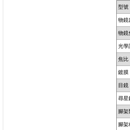
型號
物鏡
物鏡
光學
焦比
鍍膜
目鏡
尋星
腳架
腳架