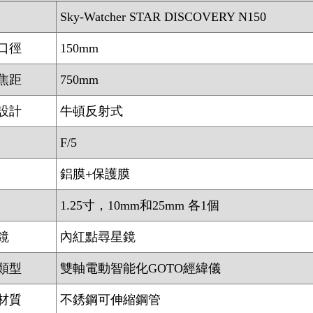
Sky-Watcher STAR DISCOVERY N150
口徑
150mm
焦距
750mm
設計
牛頓反射式
F/5
鋁膜+保護膜
1.25寸，10mm和25mm 各1個
鏡
內紅點尋星鏡
類型
雙軸電動智能化GOTO經緯儀
材質
不銹鋼可伸縮鋼管