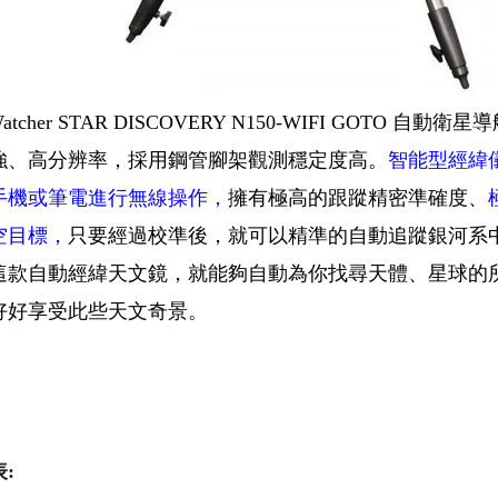
-Watcher STAR DISCOVERY N150-WIFI GOT
強、高分辨率，採用鋼管腳架觀測穩定度高。
智能型經緯儀，
手機或筆電進行無線操作，
擁有極高的跟蹤精密準確度、
空目標，
只要經過校準後，就可以精準的自動追蹤銀河系
這款自動經緯天文鏡，就能夠自動為你找尋天體、星球的
好好享受此些天文奇景。
: