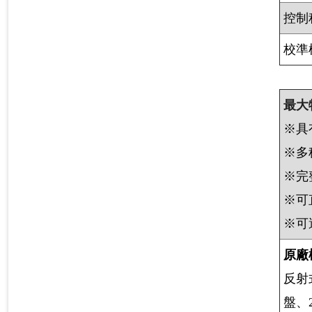
控制
校準
最大
※具
※多
※完
※可
※可
原廠
反射
盤、