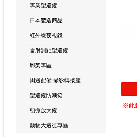
專業望遠鏡
日本製造商品
紅外線夜視鏡
雷射測距望遠鏡
腳架專區
周邊配備 攝影轉接座
望遠鏡防潮箱
※此
顯微放大鏡
動物大遷徙專區