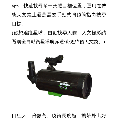
app，快速找尋單一天體目標位置，運用在傳
統天文鏡上還是需要手動式將鏡筒指向搜尋
目標。
(欲想追蹤星球、自動找尋天體、天文攝影請
選購全自動衛星導航赤道儀/經緯儀天文鏡。)
口徑大、倍數高、鏡筒長度短，攜帶外出好