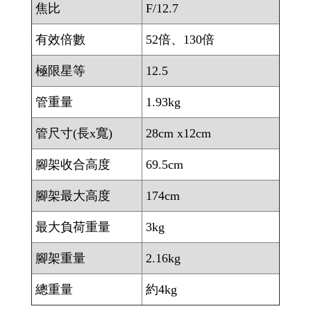
焦比
F/12.7
有效倍數
52倍、130倍
極限星等
12.5
管重量
1.93kg
管尺寸(長x寬)
28cm x12cm
腳架收合高度
69.5cm
腳架最大高度
174cm
最大負荷重量
3kg
腳架重量
2.16kg
總重量
約4kg