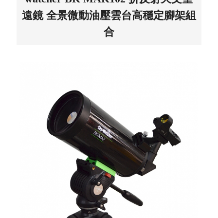
遠鏡 全景微動油壓雲台高穩定腳架組
合