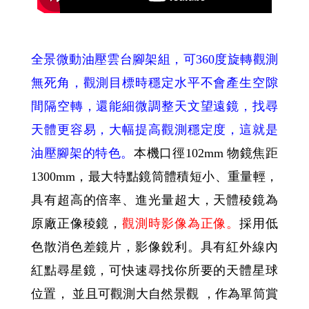
全景微動油壓雲台腳架組，可360度旋轉觀測
無死角，觀測目標時穩定水平不會產生空隙
間隔空轉，還能細微調整天文望遠鏡，找尋
天體更容易，大幅提高觀測穩定度，這就是
油壓腳架的特色。
本機口徑102mm 物鏡焦距
1300mm，最大特點鏡筒體積短小、重量輕，
具有超高的倍率、進光量超大，天體稜鏡為
原廠正像稜鏡，
觀測時影像為正像。
採用低
色散消色差鏡片，影像銳利。具有紅外線內
紅點尋星鏡，可快速尋找你所要的天體星球
位置， 並且可觀測大自然景觀 ，作為單筒賞