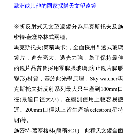
歐洲或其他的國家採購天文望遠鏡。
※折反射式天文望遠鏡分為馬克斯托夫及施
密特-蓋塞格林式兩種。
馬克斯托夫(簡稱馬卡)，全面採用凹透式玻璃
鏡片，進光亮大、透光力強，為了保持最佳
的鏡片品質皆採用零膨脹玻璃(防止鏡片膨脹
變形)材質，基於此光學原理，Sky watcher馬
克斯托夫折反射系列最大只生產到180mm口
徑(最適口徑大小)，在觀測使用上較容易搬
運。200mm口徑以上皆生產給celestron(星特
朗)等。
施密特-蓋塞格林(簡稱SCT)，此種天文鏡全面