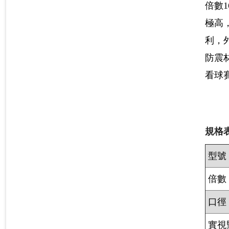
倍數1
極高
利，
防震
看球
規格表
型號
倍數
口徑
實視