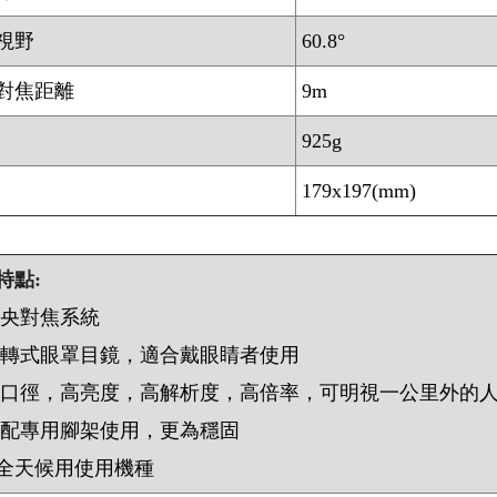
視野
60.8°
對焦距離
9m
925g
179x197(mm)
特點:
中央對焦系統
旋轉式眼罩目鏡，適合戴眼睛者使用
大口徑，高亮度，高解析度，高倍率，可明視一公里外的
搭配專用腳架使用，更為穩固
全天候用使用機種