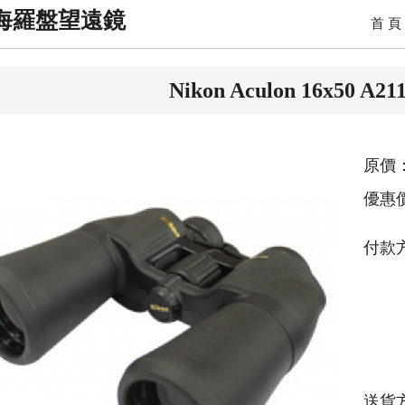
海羅盤望遠鏡
首 頁
Nikon Aculon 16x50 
原價：
優惠
付款
送貨