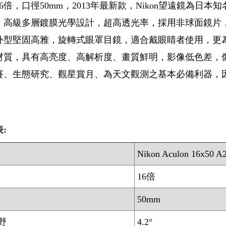
6倍，口徑50mm，2013年最新款，Nikon望遠鏡為
，高級多層鍍膜光學設計，超高透光率，採用非球面鏡片
外型堅固高雅，旋轉式眼罩目鏡，適合戴眼睛者使用，更為
材質，具有高亮度、高解析度、畫質鮮明，影像低色差，
賽、生態研究、觀星賞月、為天文觀測之基本必備利器，
:
Nikon Aculon 16x50 A
16倍
50mm
野
4.2°