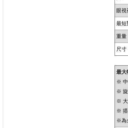
眼視
最短
重量
尺寸
最大
※ 
※ 
※ 
※ 
※為