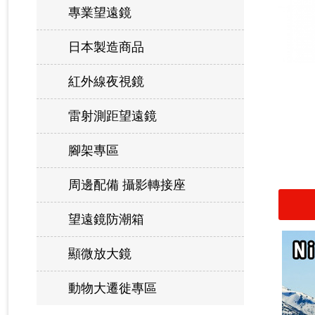
專業望遠鏡
日本製造商品
紅外線夜視鏡
雷射測距望遠鏡
腳架專區
周邊配備 攝影轉接座
望遠鏡防潮箱
顯微放大鏡
動物大遷徙專區