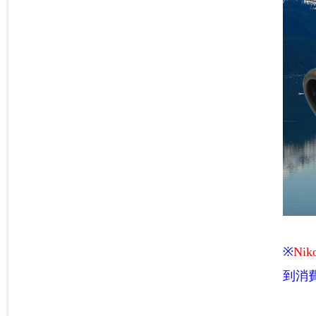
※
Nik
到消