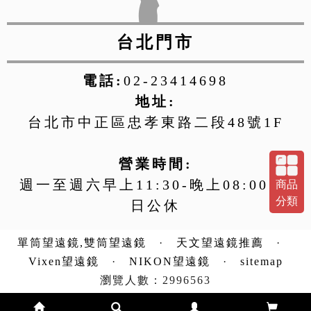
台北門市
電話:
02-23414698
地址:
台北市中正區忠孝東路二段48號1F
營業時間:
週一至週六早上11:30-晚上08:00 週
商品
分類
日公休
單筒望遠鏡,雙筒望遠鏡
·
天文望遠鏡推薦
·
Vixen望遠鏡
·
NIKON望遠鏡
·
sitemap
瀏覽人數：2996563