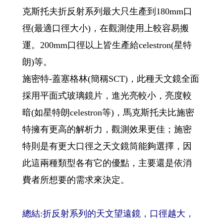
克斯托夫折反射系列最大只生產到180mm口
徑(最適口徑大小)，在觀測使用上較容易搬
運。200mm口徑以上皆生產給celestron(星特
朗)等。
施密特-蓋塞格林(簡稱SCT)，此種天文鏡全面
採用平面式玻璃鏡片，進光亮較小，亮度較
暗(如星特朗celestron等)，馬克斯托夫比施密
特擁有更高的解析力，觀測效果更佳；施密
特則是有更大口徑之天文鏡筒能夠選擇，因
此這兩種類型各有它的優點，主要還是依消
費者所想要的需求來決定。
總結:折反射系列的天文望遠鏡，口徑越大，