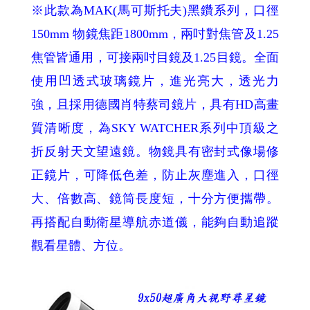
※此款為MAK(馬可斯托夫)黑鑽系列，口徑
150mm 物鏡焦距1800mm，兩吋對焦管及1.25
焦管皆通用，可接兩吋目鏡及1.25目鏡。全面
使用凹透式玻璃鏡片，進光亮大，透光力
強，且採用德國肖特蔡司鏡片，具有HD高畫
質清晰度，為SKY WATCHER系列中頂級之
折反射天文望遠鏡。物鏡具有密封式像場修
正鏡片，可降低色差，防止灰塵進入，口徑
大、倍數高、鏡筒長度短，十分方便攜帶。
再搭配自動衛星導航赤道儀，能夠自動追蹤
觀看星體、方位。