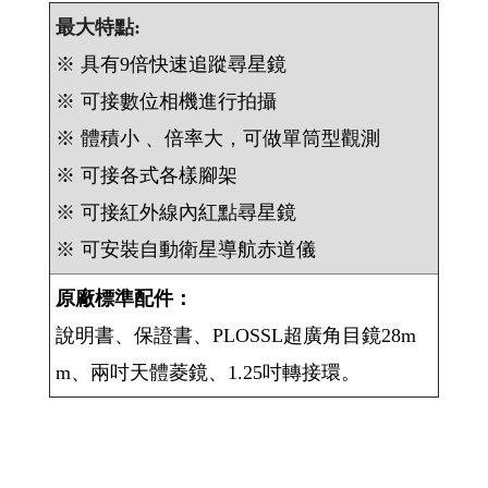
最大特點:
※ 具有9倍快速追蹤尋星鏡
※ 可接數位相機進行拍攝
※ 體積小 、倍率大，可做單筒型觀測
※ 可接各式各樣腳架
※ 可接紅外線內紅點尋星鏡
※ 可安裝自動衛星導航赤道儀
原廠標準配件：
說明書、保證書、PLOSSL超廣角目鏡28m
m、兩吋天體菱鏡、1.25吋轉接環。