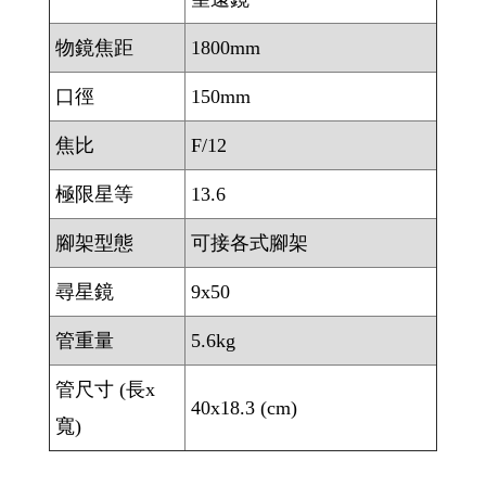
物鏡焦距
1800mm
口徑
150mm
焦比
F/12
極限星等
13.6
腳架型態
可接各式腳架
尋星鏡
9x50
管重量
5.6kg
管尺寸 (長x
40x18.3 (cm)
寬)