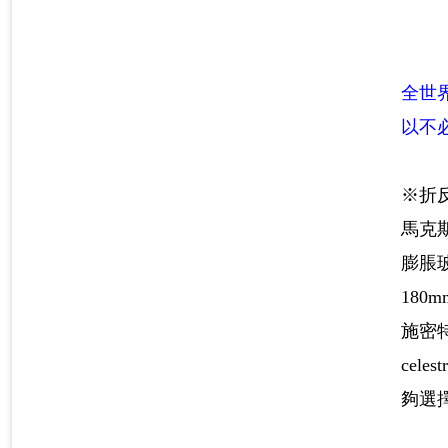
全世
以不
※折
馬克
膨脹玻
180
施密
ce
夠選