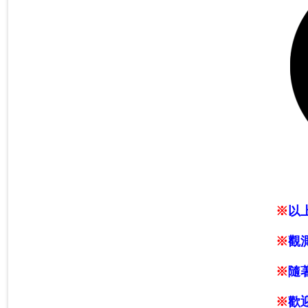
※
以
※
觀
※
隨
※
歡