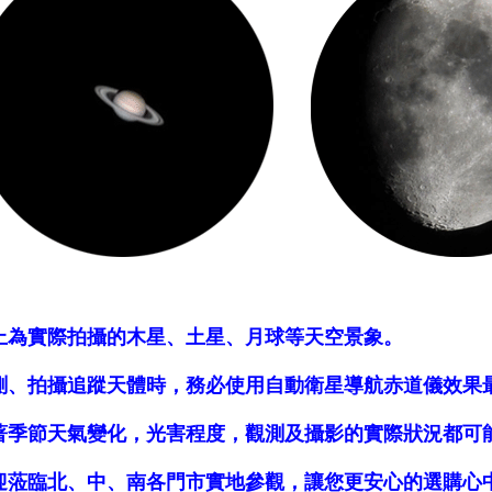
上為實際拍攝的木星、土星、月球等天空景象。
測、拍攝追蹤天體時，務必使用自動衛星導航赤道儀效果
著季節天氣變化，光害程度，觀測及攝影的實際狀況都可
迎蒞臨北、中、南各門市實地參觀，讓您更安心的選購心