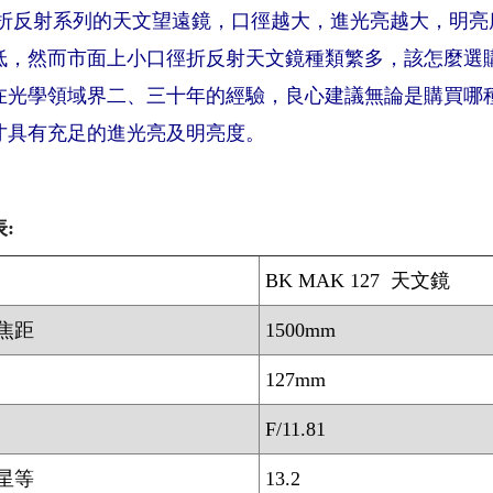
:折反射系列的天文望遠鏡，口徑越大，進光亮越大，明
低，然而市面上小口徑折反射天文鏡種類繁多，該怎麼選
在光學領域界二、三十年的經驗，良心建議無論是購買哪種
才具有充足的進光亮及明亮度。
:
BK MAK 127 天文鏡
焦距
1500mm
127mm
F/11.81
星等
13.2