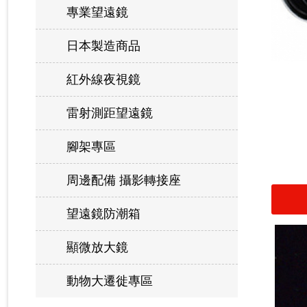
專業望遠鏡
日本製造商品
紅外線夜視鏡
雷射測距望遠鏡
腳架專區
周邊配備 攝影轉接座
望遠鏡防潮箱
顯微放大鏡
動物大遷徙專區