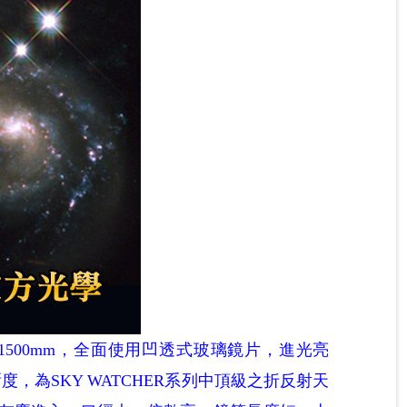
距1500mm，全面使用凹透式玻璃鏡片，進光亮
為SKY WATCHER系列中頂級之折反射天