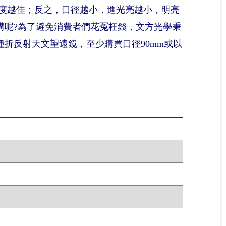
亮度越佳；反之，口徑越小，進光亮越小，明亮
購呢?為了避免消費者們花冤枉錢，文方光學秉
折反射天文望遠鏡，至少購買口徑90mm或以