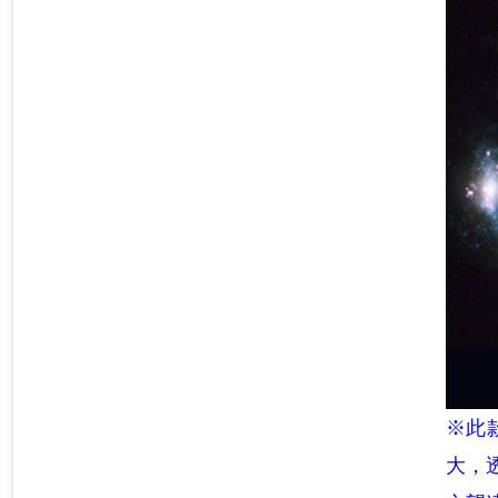
※此
大，