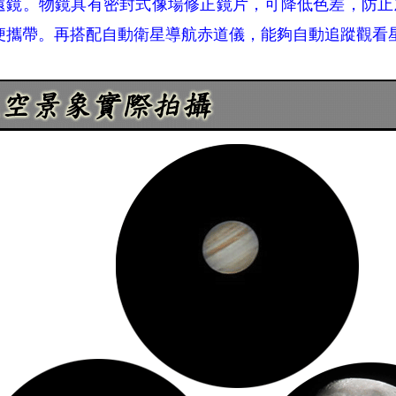
遠鏡。物鏡具有密封式像場修正鏡片，可降低色差，防止
便攜帶。再搭配自動衛星導航赤道儀，能夠自動追蹤觀看