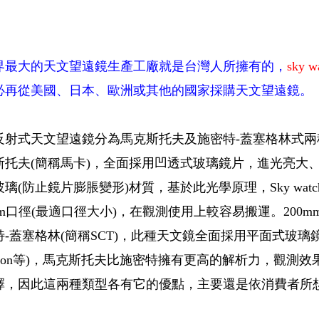
界最大的天文望遠鏡生產工廠就是台灣人所擁有的，
sky w
必再從美國、日本、歐洲或其他的國家採購天文望遠鏡。
反射式天文望遠鏡分為馬克斯托夫及施密特-蓋塞格林式兩
斯托夫(簡稱馬卡)，全面採用凹透式玻璃鏡片，進光亮大
璃(防止鏡片膨脹變形)材質，基於此光學原理，Sky wat
mm口徑(最適口徑大小)，在觀測使用上較容易搬運。200mm口
特-蓋塞格林(簡稱SCT)，此種天文鏡全面採用平面式玻
lestron等)，馬克斯托夫比施密特擁有更高的解析力，觀
擇，因此這兩種類型各有它的優點，主要還是依消費者所