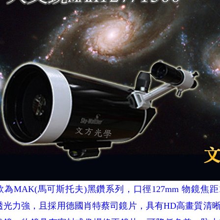
款為MAK(馬可斯托夫)黑鑽系列，口徑127mm 物鏡焦
透光力強，且採用德國肖特蔡司鏡片，具有HD高畫質清晰度，