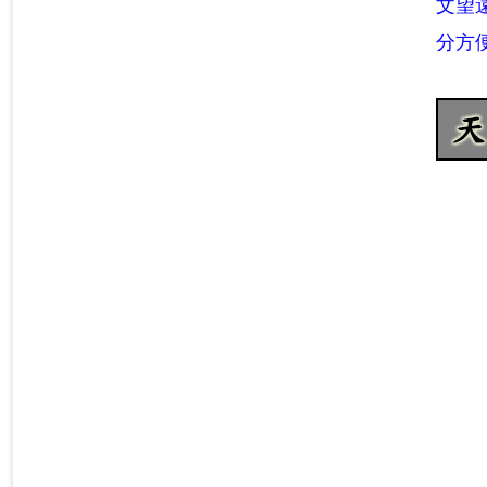
文望
分方