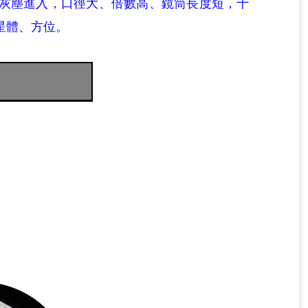
灰塵進入，口徑大、倍數高、鏡筒長度短，十
星體、方位。