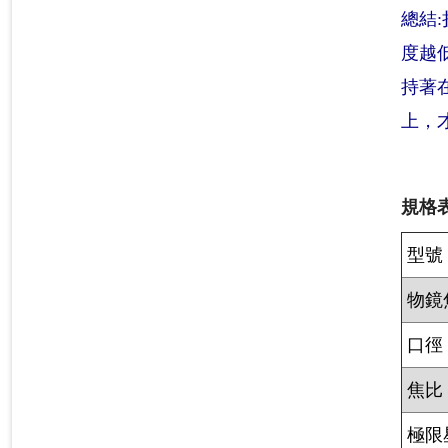
總結
度越
持著
上，
規格表
型號
物鏡
口徑
焦比
極限